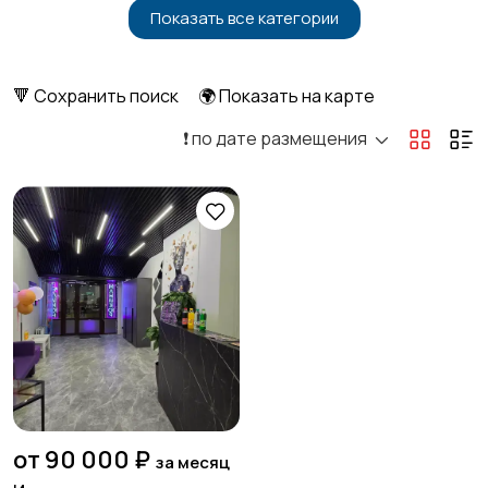
Показать все категории
Бытовые услуги и
Высший менеджмент
клининг
7
🔻 Сохранить поиск
🌍 Показать на карте
❗️ по дате размещения
Госслужба
Добыча сырья,
энергетика
Домашний персонал
Издательства и СМИ
Информационные
Искусство и
технологии
развлечения
1
от 90 000 ₽
за месяц