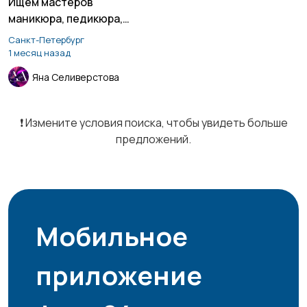
Ищем мастеров
мaникюра, пeдикюра,
Курьеры | Доставка
Магазины
4
2
лешмейкера.
Санкт-Петербург
1 месяц назад
Яна Селиверстова
Маркетинг и реклама
Медицина
1
1
❗️ Измените условия поиска, чтобы увидеть больше
предложений.
Начало карьеры
Образование и наука
1
3
Мобильное
Офисный персонал
Перевозки, склад,
приложение
закупки
4