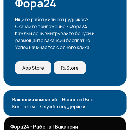
Фора24
Продажи
Производство
6
1
Ищите работу или сотрудников?
Скачайте приложение - Фора24
Каждый день выигрывайте бонусы и
размещайте вакансии бесплатно.
Успех начинается с одного клика!
Работа вахтой
Рестораны и
4
общепит
7
App Store
RuStore
Резюме
Сельское хозяйство
3
Вакансии компаний
Новости | Блог
Контакты
Служба поддержки
Служба по контракту
Спорт и красота
1
МО
4
Фора24 - Работа | Вакансии
© 2026 Фора24 | Вакансии