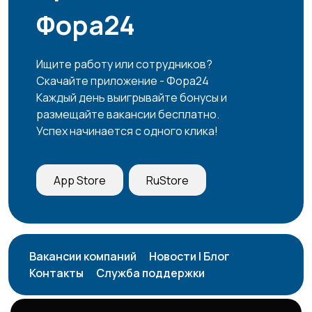
закупки
4
Фора24
Ищите работу или сотрудников?
Продажи
Производство
6
1
Скачайте приложение - Фора24
Каждый день выигрывайте бонусы и
размещайте вакансии бесплатно.
Успех начинается с одного клика!
Работа вахтой
Рестораны и
4
общепит
7
App Store
RuStore
Резюме
Сельское хозяйство
3
Вакансии компаний
Новости | Блог
Контакты
Служба поддержки
Служба по контракту
Спорт и красота
1