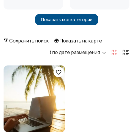
Показать все категории
Бытовые услуги и
Высший менеджмент
клининг
7
🔻 Сохранить поиск
🌍 Показать на карте
❗️ по дате размещения
Госслужба
Добыча сырья,
энергетика
Домашний персонал
Издательства и СМИ
Информационные
Искусство и
технологии
развлечения
1