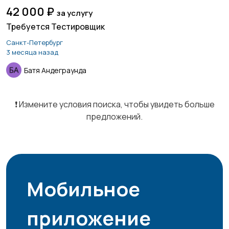
42 000 ₽
за услугу
Требуется Тестировщик
Санкт-Петербург
Курьеры | Доставка
Магазины
4
2
3 месяца назад
Батя Андеграунда
Маркетинг и реклама
Медицина
1
❗️ Измените условия поиска, чтобы увидеть больше
1
предложений.
Начало карьеры
Образование и наука
1
3
Мобильное
приложение
Офисный персонал
Перевозки, склад,