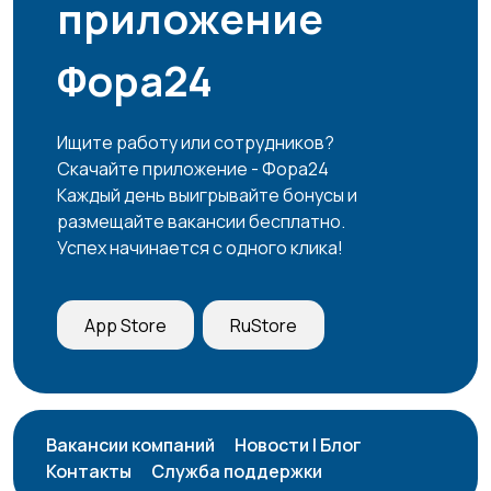
приложение
Фора24
Страхование
Строительство и
ремонт
Ищите работу или сотрудников?
Скачайте приложение - Фора24
Туризм и гостиницы
Управление
1
Каждый день выигрывайте бонусы и
недвижимостью
размещайте вакансии бесплатно.
Успех начинается с одного клика!
Управление
Удаленная работа
4
App Store
RuStore
персоналом
Финансы
Юриспруденция
Вакансии компаний
Новости | Блог
Контакты
Служба поддержки