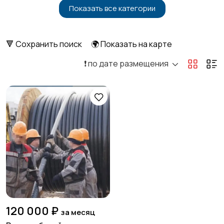
Показать все категории
Бытовые услуги и
Высший менеджмент
клининг
🔻 Сохранить поиск
🌍 Показать на карте
❗️ по дате размещения
Госслужба
Добыча сырья,
энергетика
Домашний персонал
Издательства и СМИ
Информационные
Искусство и
технологии
развлечения
120 000 ₽
за месяц