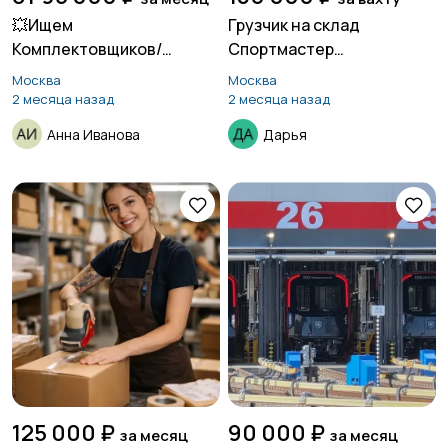
💥Ищем
Грузчик на склад
Комплектовщиков/
Спортмастер
упаковщиков !
(Московская область)
Москва
Москва
2 месяца назад
2 месяца назад
Анна Иванова
Дарья
125 000 ₽
90 000 ₽
за месяц
за месяц