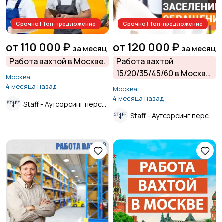
Курьеры | Доставка
Магазины
1
Срочно | Топ-предложение
Срочно | Топ-предложение
24
от 110 000 ₽
от 120 000 ₽
за месяц
за месяц
Работа вахтой в Москве.
Работа вахтой
15/20/35/45/60 в Москве
Маркетинг и реклама
Медицина
Москва
и Московской области
4 месяца назад
8
Москва
от прямого
4 месяца назад
Staff - Аутсорсинг персонала.
работодателя.
Staff - Аутсорсинг персонала.
Начало карьеры
Образование и наука
6
Офисный персонал
Перевозки, склад,
7
закупки
5