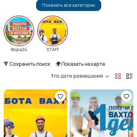
Показать все категории
Бытовые услуги и
Высший менеджмент
клининг
3
2
Госслужба
Добыча сырья,
2
Фора24
STAFF
энергетика
🔻 Сохранить поиск
🌍 Показать на карте
❗️ по дате размещения
Домашний персонал
Издательства и СМИ
Информационные
Искусство и
технологии
развлечения
1