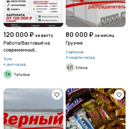
120 000 ₽
80 000 ₽
за вахту
за месяц
Работа/Вахтовый на
Грузчик
современный
Серпухов
автомобильный завод
3 недели назад
Тула
4 дня назад
Елена
Татьяна