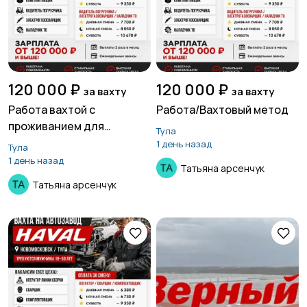
120 000 ₽
120 000 ₽
за вахту
за вахту
Работа вахтой с
Работа/Вахтовый метод
проживанием для
Тула
женщин, для мужчин
1 день назад
Тула
1 день назад
Татьяна арсенчук
Татьяна арсенчук