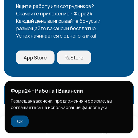
Ищите работу или сотрудников?
Скачайте приложение - Фора24
Каждый день выигрывайте бонусы и
размещайте вакансии бесплатно.
Успех начинается с одного клика!
App Store
RuStore
Фора24 - Работа | Вакансии
Вакансии компаний
Новости | Блог
Контакты
Служба поддержки
Размещая вакансии, предложения и резюме, вы
соглашаетесь на использование файлов куки.
Ок
© 2026 Фора24 | Вакансии
Правила сервиса
Политика конфиденциальности
Домой
Избранное
Добавить
Чат
Профиль