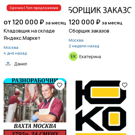
Срочно | Топ-предложение
Страхование
Строительство и
от 120 000 ₽
120 000 ₽
за месяц
за месяц
ремонт
7
Кладовщик на складе
Сборщик заказов
Яндекс.Маркет
Москва
2 недели назад
Москва
Туризм и гостиницы
Управление
1
4 дня назад
Екатерина
недвижимостью
Данил
Управление
Удаленная работа
18
персоналом
Финансы
Юриспруденция
2