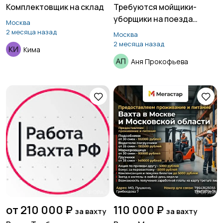
Комплектовщик на склад
Требуются мойщики-
уборщики на поезда
Москва
Московского метро
2 месяца назад
Москва
2 месяца назад
Кима
Аня Прокофьева
от 210 000 ₽
110 000 ₽
за вахту
за вахту