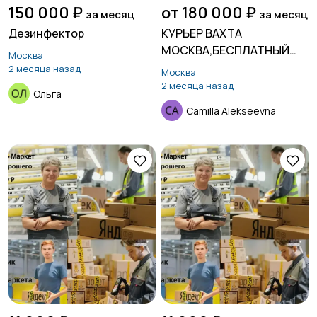
150 000 ₽
от 180 000 ₽
за месяц
за месяц
Дезинфектор
КУРЬЕР ВАХТА
МОСКВА,БЕСПЛАТНЫЙ
Москва
ХОСТЕЛ,ДО 7000 Р
2 месяца назад
Москва
2 месяца назад
Ольга
Camilla Alekseevna