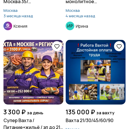
Москва 35/
монолитное
Питание+жилье
строительство
Москва
Москва
3 месяца назад
4 месяца назад
Ксения
Ирина
3 300 ₽
135 000 ₽
за день
за вахту
Супер Вахта /
Вахта 21/30/45/60/90
Питание+жильё / зп до 216