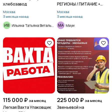
хлебозавод
РЕГИОНЫ / ПИТАНИЕ +
ЖИЛЬЕ
Москва
Москва
3 месяца назад
3 месяца назад
Ильина Татьяна Витальевна
Мауи
115 000 ₽
225 000 ₽
за месяц
за месяц
Легкая Вахта Упаковщик
Звеньевой на