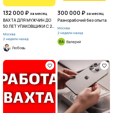
132 000 ₽
300 000 ₽
за месяц
за месяц
ВАХТА ДЛЯ МУЖЧИН ДО
Разнорабочий без опыта
50 ЛЕТ УПАКОВЩИКИ С 2-
Москва
Х РАЗОВЫМ ПИТАНИЕМ
2 недели назад
Москва
МОСКВА РФ
2 недели назад
Валерий
Любовь