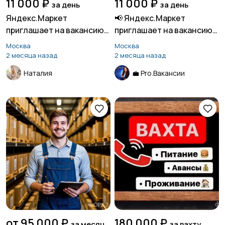
11 000 ₽
11 000 ₽
за день
за день
Яндекс.Маркет
📢 Яндекс.Маркет
приглашает на вакансию
приглашает на вакансию
«Кладовщик»
«Кладовщик»
Москва
Москва
2 месяца назад
2 месяца назад
Наталия
💼 Pro.Вакансии
от 95 000 ₽
180 000 ₽
за месяц
за вахту