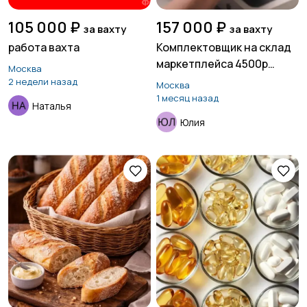
105 000 ₽
157 000 ₽
за вахту
за вахту
работа вахта
Комплектовщик на склад
маркетплейса 4500р
Москва
смена
2 недели назад
Москва
1 месяц назад
Наталья
Юлия