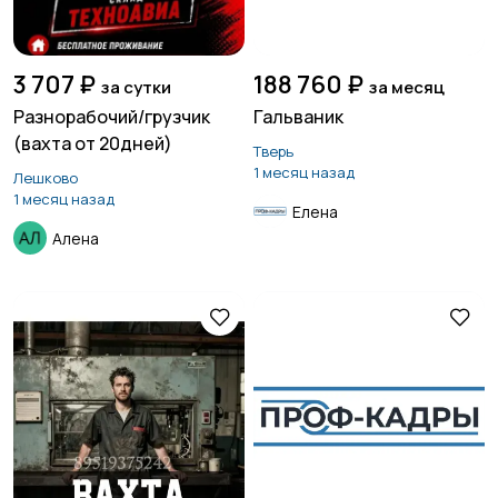
3 707 ₽
188 760 ₽
за сутки
за месяц
Разнорабочий/грузчик
Гальваник
(вахта от 20дней)
Тверь
1 месяц назад
Лешково
1 месяц назад
Елена
Алена