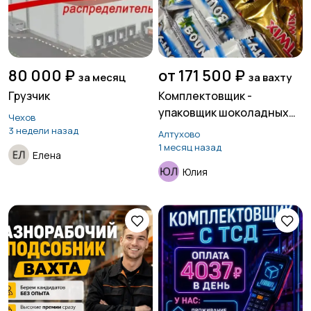
80 000 ₽
от 171 500 ₽
за месяц
за вахту
Грузчик
Комплектовщик -
упаковщик шоколадных
Чехов
батончиков на склад
3 недели назад
Алтухово
конфет
1 месяц назад
Елена
Юлия