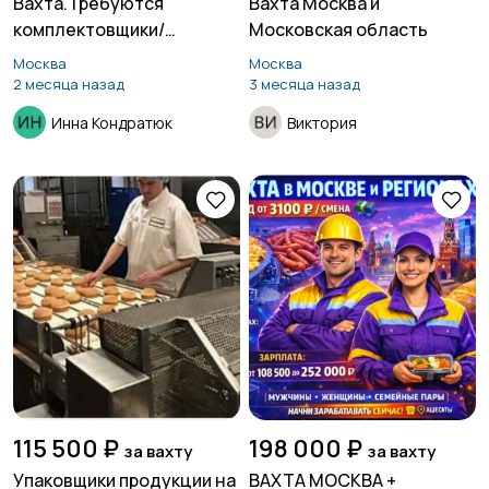
Вахта.Требуются
Вахта Москва и
комплектовщики/
Московская область
цы.Склад
Москва
Москва
2 месяца назад
3 месяца назад
Инна Кондратюк
Виктория
115 500 ₽
198 000 ₽
за вахту
за вахту
Упаковщики продукции на
ВАХТА МОСКВА +