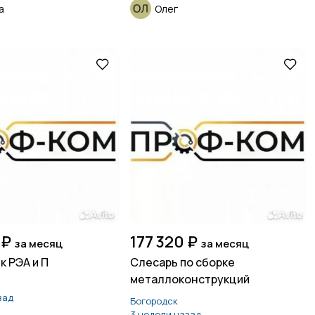
а
Олег
 ₽
177 320 ₽
за месяц
за месяц
 РЭА и П
Слесарь по сборке
металлоконструкций
зад
Богородск
3 недели назад