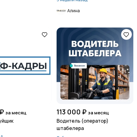
Алина
 ₽
113 000 ₽
за месяц
за месяц
уйщик
Водитель (оператор)
штабелера
ад