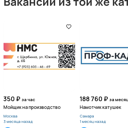
Вакансии из той же ка
350 ₽
188 760 ₽
за час
за меся
Мойщик на производство
Намотчик катушек
Москва
Самара
3 месяца назад
1 месяц назад