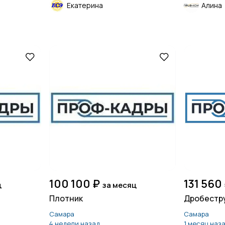
Екатерина
Алина
100 100 ₽
131 560
ц
за месяц
Плотник
Дробестр
Самара
Самара
4 недели назад
1 месяц наз