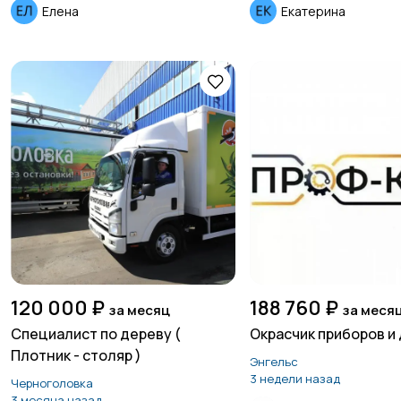
Елена
Екатерина
120 000 ₽
188 760 ₽
за месяц
за меся
Специалист по дереву (
Окрасчик приборов и
Плотник - столяр )
Энгельс
3 недели назад
Черноголовка
3 месяца назад