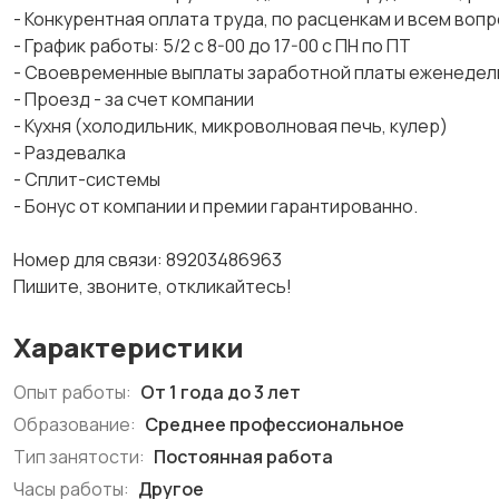
- Конкурентная оплата труда, по расценкам и всем воп
- График работы: 5/2 с 8-00 до 17-00 с ПН по ПТ
- Свoеврeменные выплаты зaработной платы еженедель
- Проезд - за счет компании
- Кухня (холодильник, микроволновая печь, кулер)
- Раздевалка
- Сплит-системы
- Бонус от компании и премии гарантированно.
Номер для связи: 89203486963
Пишите, звоните, откликайтесь!
Характеристики
Опыт работы:
От 1 года до 3 лет
Образование:
Среднее профессиональное
Тип занятости:
Постоянная работа
Часы работы:
Другое