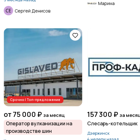
Марина
Сергей Денисов
Срочно | Топ-предложение
от 75 000 ₽
157 300 ₽
за месяц
за меся
Оператор вулканизации на
Слесарь-котельщик
производстве шин
Дзержинск
4 недели назад