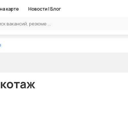
на карте
Новости | Блог
о
икотаж