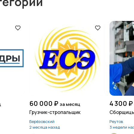
тегории
60 000 ₽
4 300 ₽
ц
за месяц
Грузчик-стропальщик
Сборщиц
Берёзовский
Реутов
2 месяца назад
3 недели на