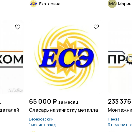
Екатерина
Марин
65 000 ₽
233 376
ц
за месяц
 деталей
Слесарь на зачистку металла
Монтажник
Берёзовский
Пенза
1 месяц назад
3 недели на