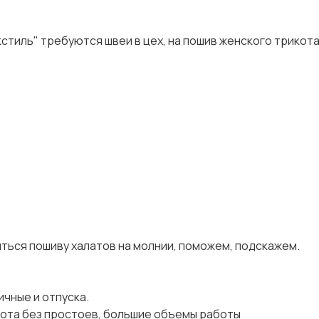
тиль" требуются швеи в цех, на пошив женского трикота
читься пошиву халатов на молнии, поможем, подскажем.
чные и отпуска.
абота без простоев, большие объемы работы