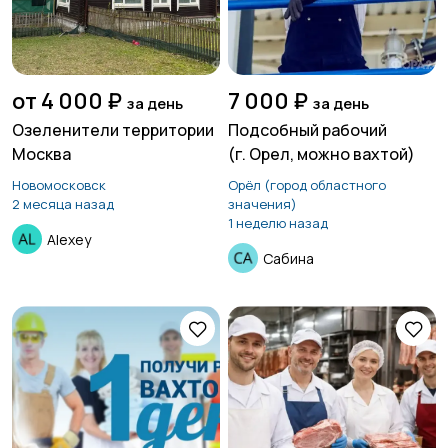
от 4 000 ₽
7 000 ₽
за день
за день
Озеленители территории
Подсобный рабочий
Москва
(г. Орел, можно вахтой)
Новомосковск
Орёл (город областного
2 месяца назад
значения)
1 неделю назад
Alexey
Сабина