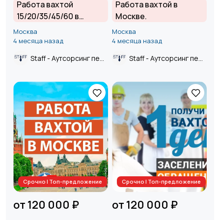
Работа вахтой
Работа вахтой в
15/20/35/45/60 в
Москве.
Москве и Московской
Москва
Москва
области от прямого
4 месяца назад
4 месяца назад
работодателя.
Staff - Аутсорсинг персонала.
Staff - Аутсорсинг персонала.
Срочно | Топ-предложение
Срочно | Топ-предложение
от 120 000 ₽
от 120 000 ₽