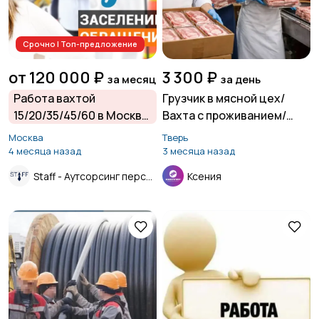
Срочно | Топ-предложение
от 120 000 ₽
3 300 ₽
за месяц
за день
Работа вахтой
Грузчик в мясной цех/
15/20/35/45/60 в Москве
Вахта с проживанием/
и Московской области
Бежецк
Москва
Тверь
от прямого
4 месяца назад
3 месяца назад
работодателя.
Staff - Аутсорсинг персонала.
Ксения