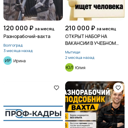
120 000 ₽
210 000 ₽
за месяц
за месяц
Разнорабочий-вахта
ОТКРЫТ НАБОР НА
ВАКАНСИИ В УЧЕБНОМ
Волгоград
ЦЕНТРЕ КРУПНОЙ
3 месяца назад
Мытищи
СТРОИТЕЛЬНОЙ
2 месяца назад
Ирина
КОМПАНИИ!
Юлия