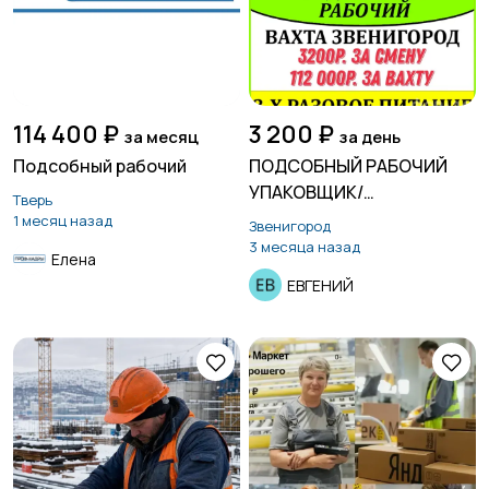
114 400 ₽
3 200 ₽
за месяц
за день
Подсобный рабочий
ПОДСОБНЫЙ РАБОЧИЙ
УПАКОВЩИК/
Тверь
УПАКОВЩИЦА
1 месяц назад
Звенигород
3 месяца назад
Елена
ЕВГЕНИЙ