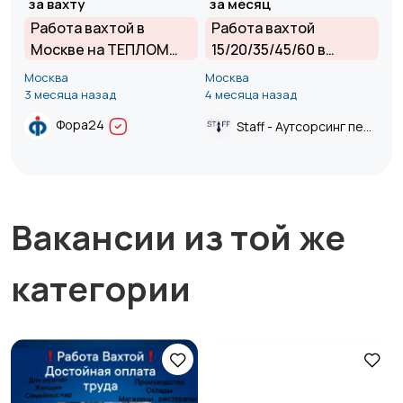
за вахту
за месяц
Работа вахтой в
Работа вахтой
Москве на ТЕПЛОМ
15/20/35/45/60 в
складе | Проживание и
Москве и Московской
Москва
Москва
питание БЕСПЛАТНО |
области от прямого
3 месяца назад
4 месяца назад
З/П от 120 000 руб.
работодателя.
Фора24
Staff - Аутсорсинг персонала.
Вакансии из той же
категории