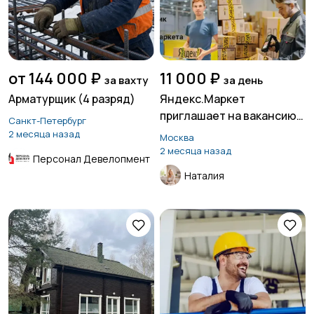
от 144 000 ₽
11 000 ₽
за вахту
за день
Арматурщик (4 разряд)
Яндекс.Маркет
приглашает на вакансию
Санкт-Петербург
«Кладовщик»
2 месяца назад
Москва
2 месяца назад
Персонал Девелопмент
Наталия