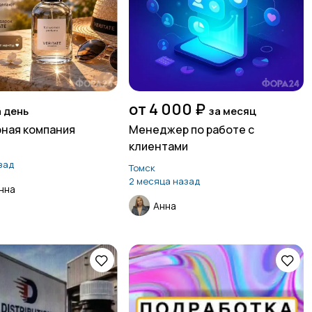
от 4 000 ₽
а день
за месяц
ная компания
Менеджер по работе с
клиентами
зад
Томск
2 месяца назад
нна
Анна