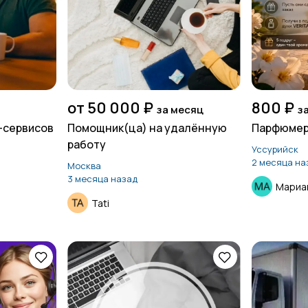
от 50 000 ₽
800 ₽
за месяц
з
-сервисов
Помощник(ца) на удалённую
Парфюмер
работу
Уссурийск
2 месяца на
Москва
3 месяца назад
Мариа
Tati