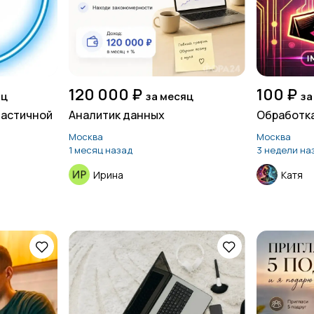
120 000 ₽
100 ₽
яц
за месяц
за
частичной
Аналитик данных
Обработка
Москва
Москва
1 месяц назад
3 недели на
Ирина
Катя