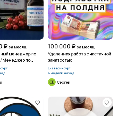
0 ₽
100 000 ₽
за месяц
за месяц
ьный менеджер по
Удаленная работа с частичной
/ Менеджер по
занятостью
бург
Екатеринбург
зад
4 недели назад
й
Сергей