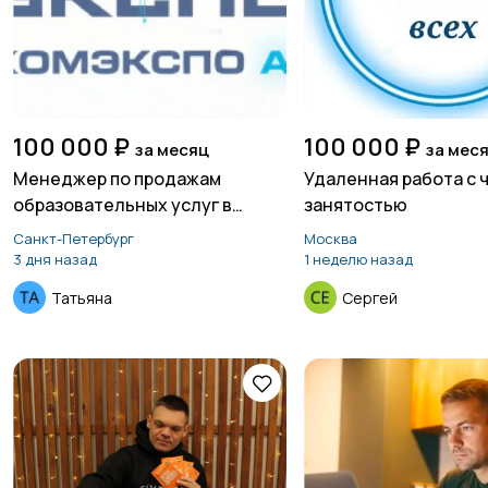
100 000 ₽
100 000 ₽
за месяц
за мес
Менеджер по продажам
Удаленная работа с 
образовательных услуг в
занятостью
сфере ИИ
Санкт-Петербург
Москва
3 дня назад
1 неделю назад
Татьяна
Сергей