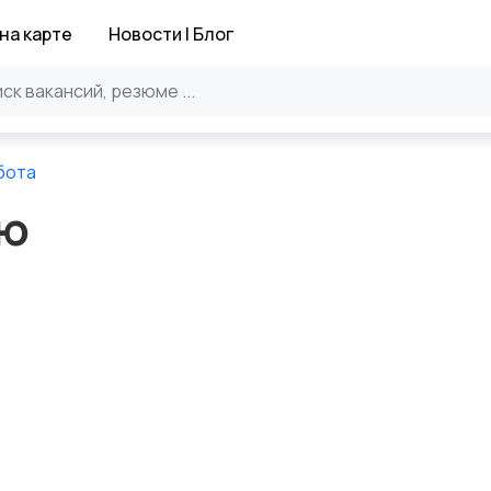
на карте
Новости | Блог
бота
ию