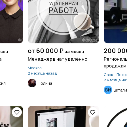
от 60 000 ₽
200 00
есяц
за месяц
а
Менеджер в чат удалённо
Регионал
продажам 
Москва
продажам
2 месяца назад
Санкт-Петер
2 месяца на
сия
Полина
Витали