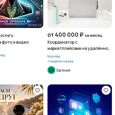
от 400 000 ₽
 услугу
за месяц
 фото и видео
Координатор с
маркетплейсами на удалённой
основе
зад
Москва
1 неделю назад
Евгений