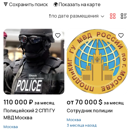
🔻 Сохранить поиск
🌍 Показать на карте
❗️ по дате размещения
Госслужба
Добыча сырья,
2
энергетика
Домашний персонал
Издательства и СМИ
Информационные
Искусство и
технологии
развлечения
1
110 000 ₽
от 70 000 $
за месяц
за месяц
Полицейский 2 СПП ГУ
Сотрудник полиции
МВД Москва
Москва
Курьеры | Доставка
Магазины
1
3 месяца назад
Москва
24