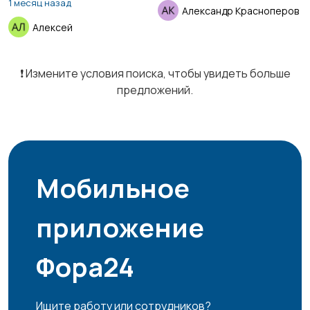
1 месяц назад
Александр Красноперов
Алексей
Маркетинг и реклама
Медицина
8
❗️ Измените условия поиска, чтобы увидеть больше
предложений.
Начало карьеры
Образование и наука
6
Мобильное
Офисный персонал
Перевозки, склад,
7
приложение
закупки
5
Фора24
Продажи
Производство
5
10
Ищите работу или сотрудников?