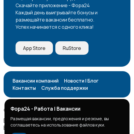
Скачайте приложение - Фора24
Каждый день выигрывайте бонусы и
размещайте вакансии бесплатно.
Успех начинается с одного клика!
Работа вахтой
Рестораны и
30
общепит
4
App Store
RuStore
Резюме
Сельское хозяйство
5
Вакансии компаний
Новости | Блог
Контакты
Служба поддержки
Служба по контракту
Спорт и красота
МО
11
Фора24 - Работа | Вакансии
© 2026 Фора24 | Вакансии
Размещая вакансии, предложения и резюме, вы
Правила сервиса
Политика конфиденциальности
соглашаетесь на использование файлов куки.
Бизнес тарифы
Безопасные сделки
Страхование
Строительство и