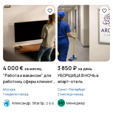
4 000 €
3 850 ₽
за месяц
за день
"Работа и вакансии" для
УБОРЩИЦА В НОЧЬ в
работниц сферы клининга
апарт-отель
и уборок в Швейцарии
Москва
Санкт-Петербург
1 неделю назад
2 месяца назад
Александр, Sital Sp. z o.o.
Менеджер