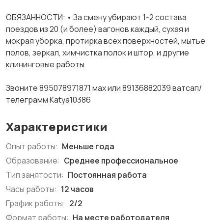
ОБЯЗАННОСТИ: • За смену убирают 1-2 состава
поездов из 20 (и более) вагонов каждый, сухая и
мокрая уборка, протирка всех поверхностей, мытье
полов, зеркал, химчистка полок и штор, и другие
клининговые работы
Звоните 895078971871 мах или 89136882039 ватсап/
телеграмм Katya10386
Характеристики
Опыт работы:
Меньше года
Образование:
Среднее профессиональное
Тип занятости:
Постоянная работа
Часы работы:
12 часов
График работы:
2/2
Формат работы:
На месте работодателя